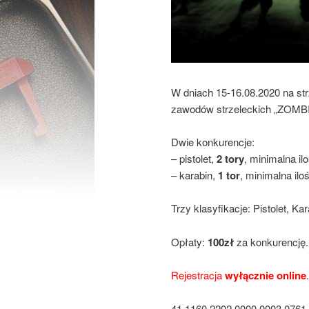
W dniach 15-16.08.2020 na st
zawodów strzeleckich „ZOM
Dwie konkurencje:
– pistolet,
2 tory
, minimalna il
– karabin,
1 tor
, minimalna ilo
Trzy klasyfikacje: Pistolet, Kar
Opłaty:
100zł
za konkurencję.
Rejestracja
wyłącznie online
41 1160 2202 0000 0003 0761