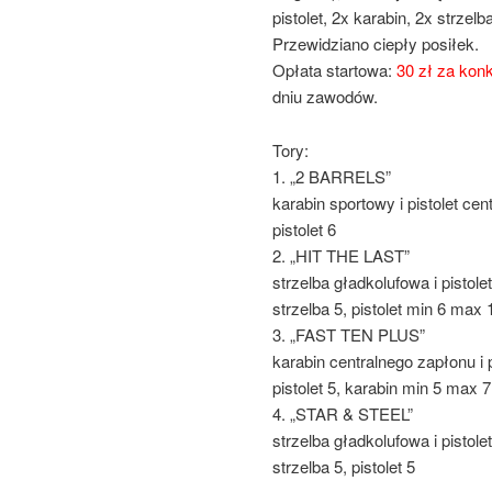
pistolet, 2x karabin, 2x strze
Przewidziano ciepły posiłek.
Opłata startowa:
30 zł za kon
dniu zawodów.
Tory:
1. „2 BARRELS”
karabin sportowy i pistolet ce
pistolet 6
2. „HIT THE LAST”
strzelba gładkolufowa i pistol
strzelba 5, pistolet min 6 max 
3. „FAST TEN PLUS”
karabin centralnego zapłonu i 
pistolet 5, karabin min 5 max 7
4. „STAR & STEEL”
strzelba gładkolufowa i pistol
strzelba 5, pistolet 5