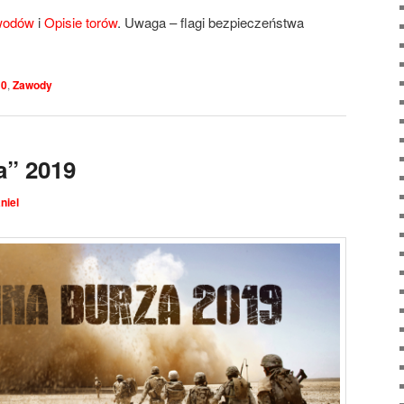
wodów
i
Opisie torów
. Uwaga – flagi bezpieczeństwa
0
,
Zawody
a” 2019
niel