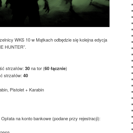
rzelnicy WKS 10 w Mątkach odbędzie się kolejna edycja
BIE HUNTER”.
ość strzałów:
30
na tor (
60 łącznie
)
ść strzałów:
40
abin, Pistolet + Karabin
. Opłata na konto bankowe (podane przy rejestracji):
 2868