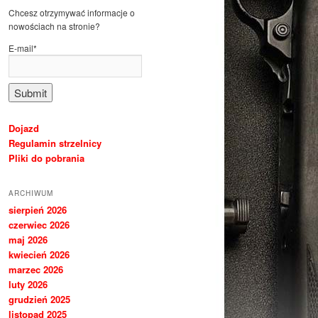
Chcesz otrzymywać informacje o
nowościach na stronie?
E-mail*
Dojazd
Regulamin strzelnicy
Pliki do pobrania
ARCHIWUM
sierpień 2026
czerwiec 2026
maj 2026
kwiecień 2026
marzec 2026
luty 2026
grudzień 2025
listopad 2025