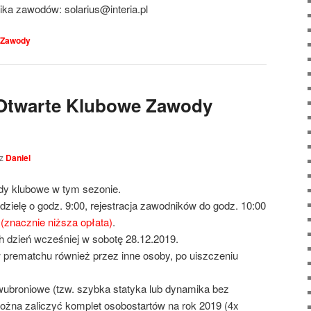
ka zawodów: solarius@interia.pl
Zawody
Otwarte Klubowe Zawody
ez
Daniel
dy klubowe w tym sezonie.
zielę o godz. 9:00, rejestracja zawodników do godz. 10:00
 (znacznie niższa opłata)
.
h dzień wcześniej w sobotę 28.12.2019.
w prematchu również przez inne osoby, po uiszczeniu
wubroniowe (tzw. szybka statyka lub dynamika bez
można zaliczyć komplet osobostartów na rok 2019 (4x