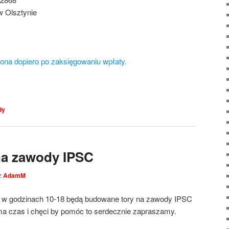
w Olsztynie
zona dopiero po zaksięgowaniu wpłaty.
dy
a zawody IPSC
z
AdamM
6) w godzinach 10-18 będą budowane tory na zawody IPSC
ma czas i chęci by pomóc to serdecznie zapraszamy.