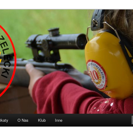
b Strzelecki „10” Olsztyn
ikaty
O Nas
Klub
Inne