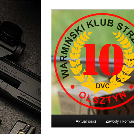
Przeskocz
Przeskocz
Diligentia Vis Celeritas
do
do
tekstu
widgetów
Warmiński Klu
Główne
Aktualności
Zawody i komun
menu