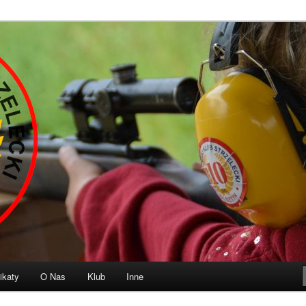
b Strzelecki „10” Olsztyn
ikaty
O Nas
Klub
Inne