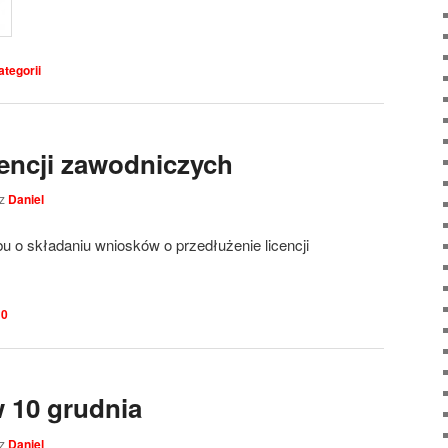
ategorii
cencji zawodniczych
ez
Daniel
o składaniu wniosków o przedłużenie licencji
0
 10 grudnia
ez
Daniel