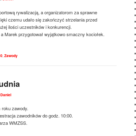
rtową rywalizacją, a organizatorom za sprawne
ęki czemu udało się zakończyć strzelania przed
j ilości uczestników i konkurencji.
, a Marek przygotował wyjątkowo smaczny kociołek.
0
,
Zawody
udnia
z
Daniel
m roku zawody.
estracja zawodników do godz. 10:00.
darza WMZSS.