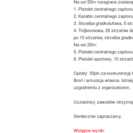
Na osi 50m rozegrane zostaną
1. Pistolet centralnego zapło
2. Karabin centralnego zapłon
3. Strzelba gładkolufowa, 5 s
4. Trójbroniowa, 25 strzałów d
po 10 strzałów, strzelba gładk
Na osi 25m:
5. Pistolet centralnego zapłon
6. Pistolet sportowy, 10 strza
Opłaty: 30pln za konkurencję 
Broń i amunicja własna. Istni
uzgodnieniu z organizatorem.
Uczestnicy zawodów otrzymaj
Serdecznie zapraszamy.
Wstępne wyniki