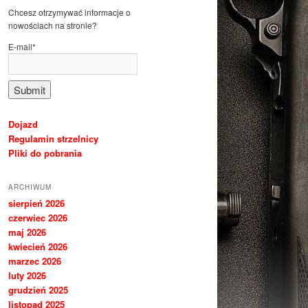
Chcesz otrzymywać informacje o
nowościach na stronie?
E-mail*
Dojazd
Regulamin strzelnicy
Pliki do pobrania
ARCHIWUM
sierpień 2026
czerwiec 2026
maj 2026
kwiecień 2026
marzec 2026
luty 2026
grudzień 2025
listopad 2025