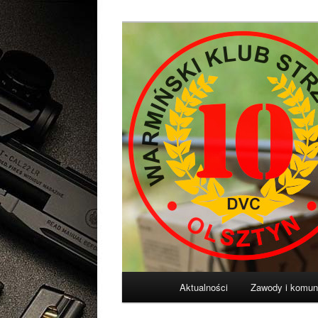
Przeskocz
Diligentia Vis Celeritas
do
tekstu
Warmiński Klu
Główne
Aktualności
Zawody i komun
menu