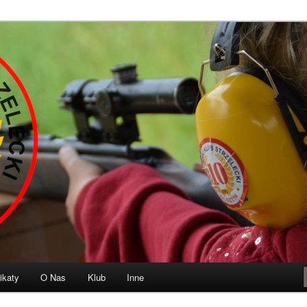
b Strzelecki „10” Olsztyn
ikaty
O Nas
Klub
Inne