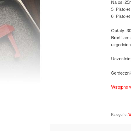
Na osi 25
5. Pistole
6. Pistole
Opłaty: 30
Broń i amu
uzgodnien
Uczestnic
Serdeczni
Wstępne w
Kategorie:
W