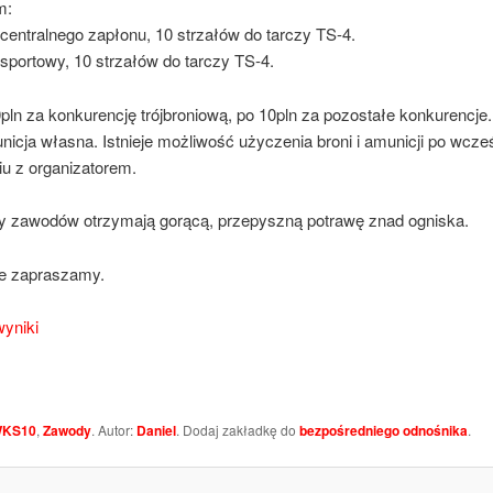
m:
t centralnego zapłonu, 10 strzałów do tarczy TS-4.
t sportowy, 10 strzałów do tarczy TS-4.
pln za konkurencję trójbroniową, po 10pln za pozostałe konkurencje.
nicja własna. Istnieje możliwość użyczenia broni i amunicji po wcz
iu z organizatorem.
y zawodów otrzymają gorącą, przepyszną potrawę znad ogniska.
e zapraszamy.
yniki
KS10
,
Zawody
. Autor:
Daniel
. Dodaj zakładkę do
bezpośredniego odnośnika
.