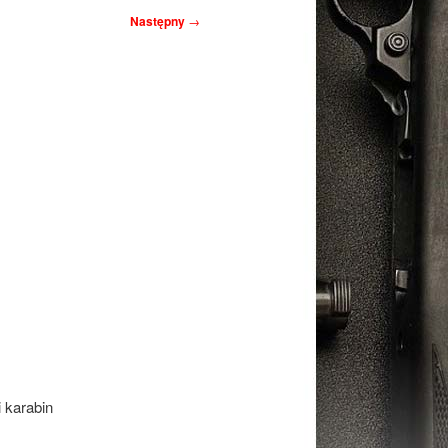
Następny
→
i karabin