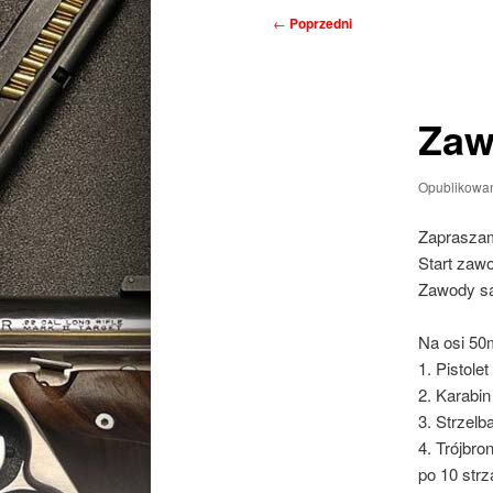
Nawigacja
←
Poprzedni
wpisu
Zaw
Opublikowa
Zapraszam
Start zaw
Zawody s
Na osi 50
1. Pistole
2. Karabin
3. Strzelb
4. Trójbro
po 10 strz