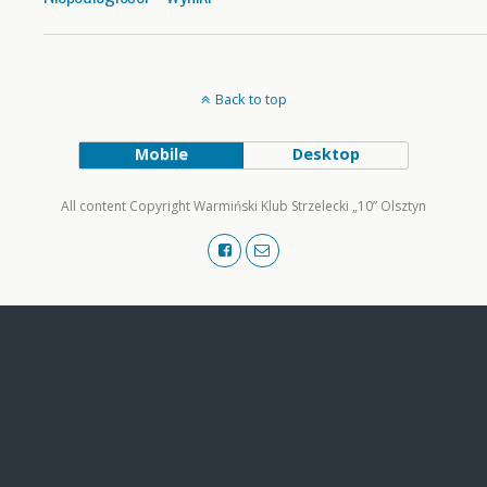
Back to top
Mobile
Desktop
All content Copyright Warmiński Klub Strzelecki „10” Olsztyn