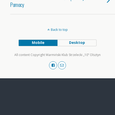
Pomocy
Back to top
Mobile
Desktop
All content Copyright Warmiński Klub Strzelecki „10” Olsztyn