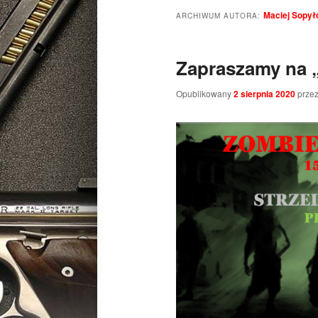
Maciej Sopył
ARCHIWUM AUTORA:
Zapraszamy na „
Opublikowany
2 sierpnia 2020
prze