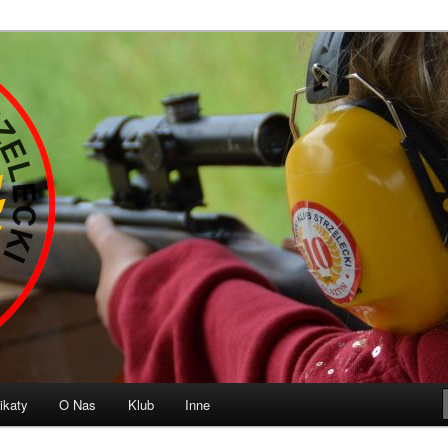
b Strzelecki „10” Olsztyn
ikaty
O Nas
Klub
Inne