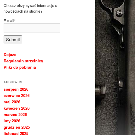
Chcesz otrzymywać informacje o
nowościach na stronie?
E-mail*
Dojazd
Regulamin strzelnicy
Pliki do pobrania
ARCHIWUM
sierpień 2026
czerwiec 2026
maj 2026
kwiecień 2026
marzec 2026
luty 2026
grudzień 2025
listopad 2025