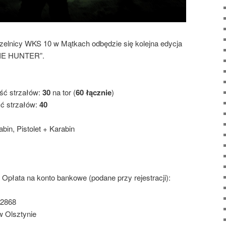
rzelnicy WKS 10 w Mątkach odbędzie się kolejna edycja
BIE HUNTER”.
ość strzałów:
30
na tor (
60 łącznie
)
ść strzałów:
40
abin, Pistolet + Karabin
. Opłata na konto bankowe (podane przy rejestracji):
 2868
w Olsztynie