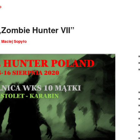
o
Zombie Hunter VII”
z
Maciej Sopyło