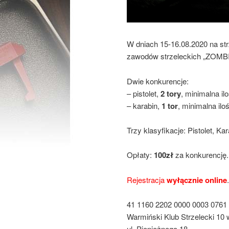
W dniach 15-16.08.2020 na st
zawodów strzeleckich „ZOM
Dwie konkurencje:
– pistolet,
2 tory
, minimalna il
– karabin,
1 tor
, minimalna ilo
Trzy klasyfikacje: Pistolet, Kar
Opłaty:
100zł
za konkurencję.
Rejestracja
wyłącznie online
41 1160 2202 0000 0003 0761
Warmiński Klub Strzelecki 10 
ul. Pieniężnego 18