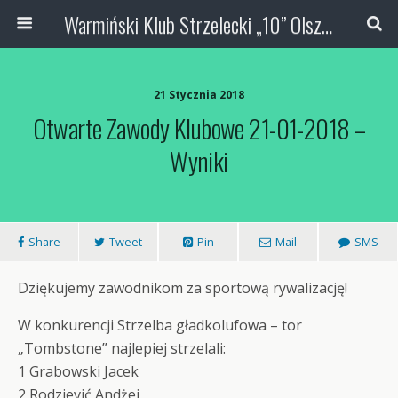
Warmiński Klub Strzelecki „10” Olsztyn
21 Stycznia 2018
Otwarte Zawody Klubowe 21-01-2018 –
Wyniki
Share
Tweet
Pin
Mail
SMS
Dziękujemy zawodnikom za sportową rywalizację!
W konkurencji Strzelba gładkolufowa – tor
„Tombstone” najlepiej strzelali:
1 Grabowski Jacek
2 Rodziević Andżej