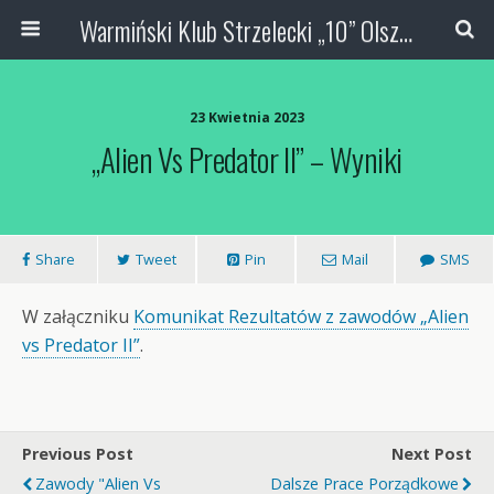
Warmiński Klub Strzelecki „10” Olsztyn
23 Kwietnia 2023
„Alien Vs Predator II” – Wyniki
Share
Tweet
Pin
Mail
SMS
W załączniku
Komunikat Rezultatów z zawodów „Alien
vs Predator II”
.
Previous Post
Next Post
Zawody "Alien Vs
Dalsze Prace Porządkowe