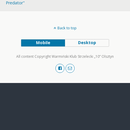
Predator"
Back to top
Mobile
Desktop
All content Copyright Warmiński Klub Strzelecki „10” Olsztyn