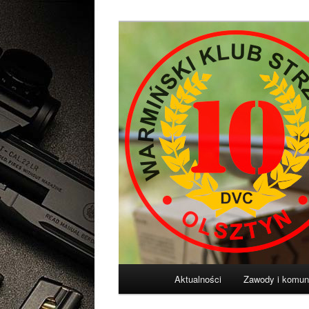
Przeskocz
Diligentia Vis Celeritas
do
tekstu
Warmiński Klu
Główne
Aktualności
Zawody i komun
menu