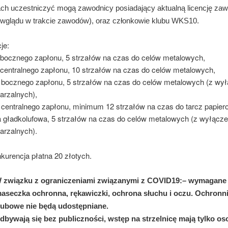
h uczestniczyć mogą zawodnicy posiadający aktualną licencję za
wglądu w trakcie zawodów), oraz członkowie klubu WKS10.
je:
et bocznego zapłonu, 5 strzałów na czas do celów metalowych,
t centralnego zapłonu, 10 strzałów na czas do celów metalowych,
n bocznego zapłonu, 5 strzałów na czas do celów metalowych (z wy
rzalnych),
n centralnego zapłonu, minimum 12 strzałów na czas do tarcz papier
ba gładkolufowa, 5 strzałów na czas do celów metalowych (z wyłącz
rzalnych).
kurencja płatna 20 złotych.
 związku z ograniczeniami związanymi z COVID19:– wymagane
aseczka ochronna, rękawiczki, ochrona słuchu i oczu. Ochronnik
lubowe nie będą udostępniane.
bywają się bez publiczności, wstęp na strzelnicę mają tylko os