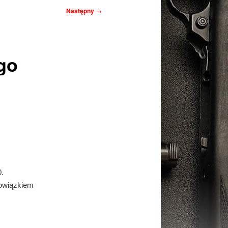
Następny
→
go
.
bowiązkiem