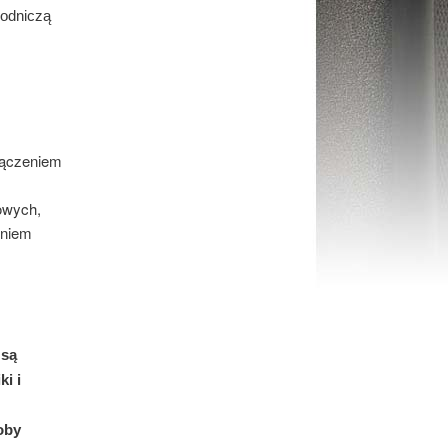
wodniczą
łączeniem
owych,
eniem
 są
i i
oby