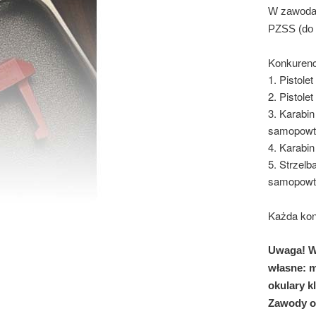
W zawodac
PZSS (do 
Konkurenc
1. Pistol
2. Pistole
3. Karabi
samopowta
4. Karabi
5. Strzel
samopowta
Każda kon
Uwaga! W
własne: m
okulary k
Zawody od