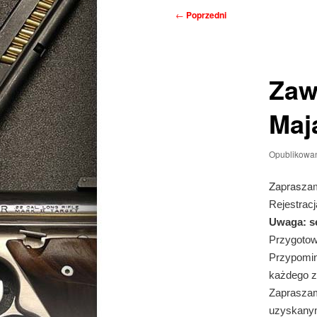
Nawigacja
←
Poprzedni
wpisu
Zaw
Maj
Opublikowa
Zapraszam
Rejestrac
Uwaga: sę
Przygotow
Przypomin
każdego z
Zapraszam
uzyskanym