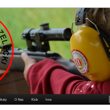
b Strzelecki „10” Olsztyn
ikaty
O Nas
Klub
Inne