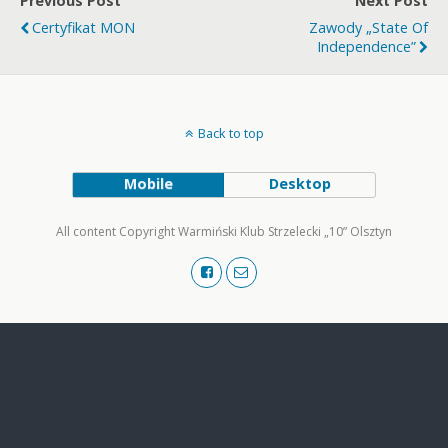
Previous Post
Next Post
Certyfikat MON
Zawody „State Of
Independence”
Back to top
Mobile
Desktop
All content Copyright Warmiński Klub Strzelecki „10” Olsztyn