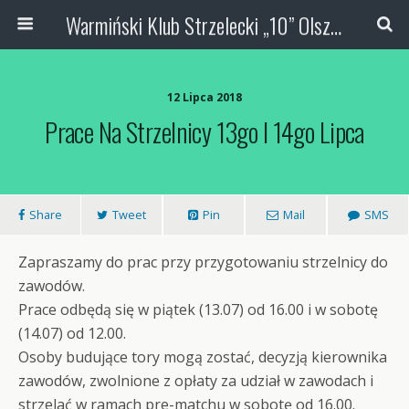
Warmiński Klub Strzelecki „10” Olsztyn
12 Lipca 2018
Prace Na Strzelnicy 13go I 14go Lipca
Share
Tweet
Pin
Mail
SMS
Zapraszamy do prac przy przygotowaniu strzelnicy do
zawodów.
Prace odbędą się w piątek (13.07) od 16.00 i w sobotę
(14.07) od 12.00.
Osoby budujące tory mogą zostać, decyzją kierownika
zawodów, zwolnione z opłaty za udział w zawodach i
strzelać w ramach pre-matchu w sobotę od 16.00.