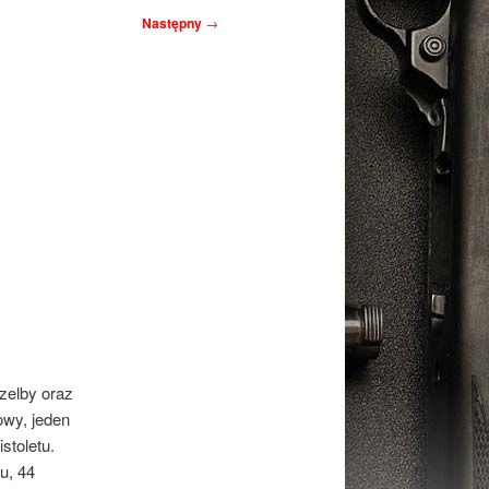
Następny
→
zelby oraz
owy, jeden
stoletu.
u, 44