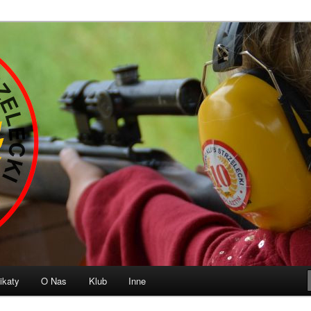
b Strzelecki „10” Olsztyn
ikaty
O Nas
Klub
Inne