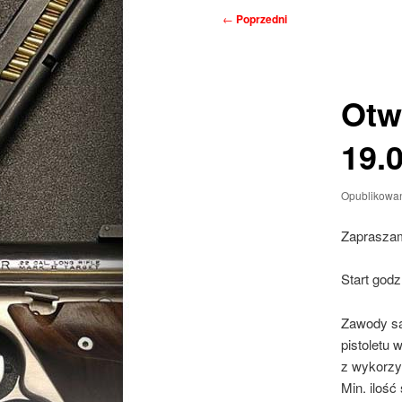
Nawigacja
←
Poprzedni
wpisu
Otw
19.
Opublikowa
Zapraszam
Start godz
Zawody są
pistoletu 
z wykorzys
Min. ilość