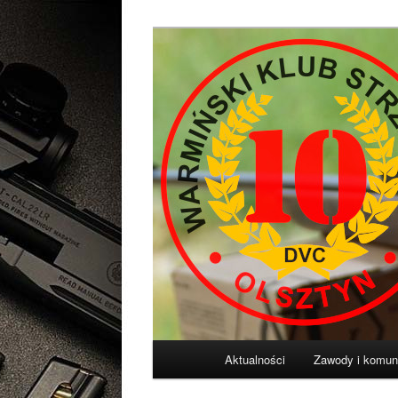
Przeskocz
Diligentia Vis Celeritas
do
tekstu
Warmiński Klu
Główne
Aktualności
Zawody i komun
menu