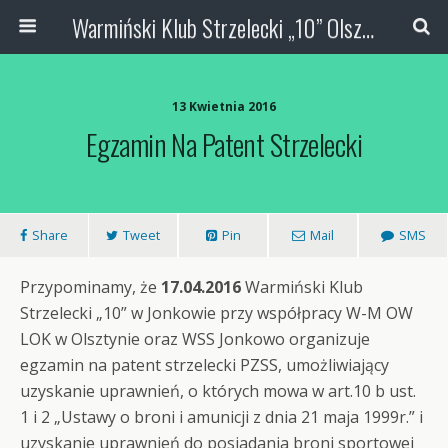
Warmiński Klub Strzelecki „10” Olsztyn
13 Kwietnia 2016
Egzamin Na Patent Strzelecki
Share
Tweet
Pin
Mail
SMS
Przypominamy, że
17.04.2016
Warmiński Klub
Strzelecki „10” w Jonkowie przy współpracy W-M OW
LOK w Olsztynie oraz WSS Jonkowo organizuje
egzamin na patent strzelecki PZSS, umożliwiający
uzyskanie uprawnień, o których mowa w art.10 b ust.
1 i 2 „Ustawy o broni i amunicji z dnia 21 maja 1999r.” i
uzyskanie uprawnień do posiadania broni sportowej