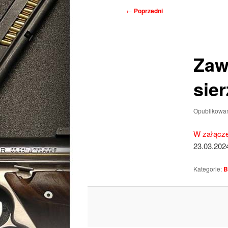
Nawigacja
←
Poprzedni
wpisu
Zaw
sie
Opublikowa
W załącze
23.03.202
Kategorie:
B