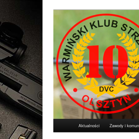
Przeskocz
Diligentia Vis Celeritas
do
tekstu
Warmiński Klu
Główne
Aktualności
Zawody i komun
menu