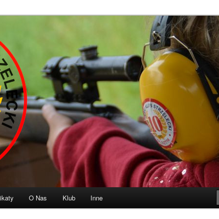
b Strzelecki „10” Olsztyn
ikaty
O Nas
Klub
Inne