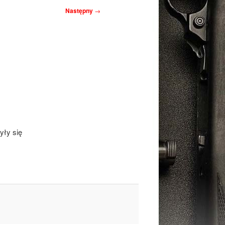
Następny
→
yły się