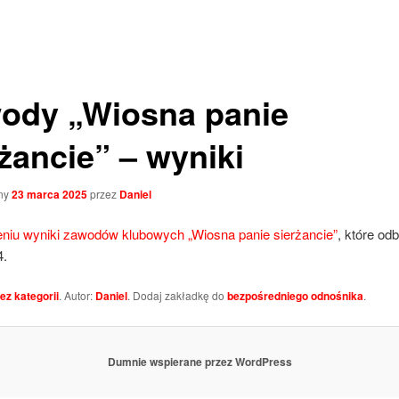
ody „Wiosna panie
rżancie” – wyniki
ny
23 marca 2025
przez
Daniel
niu wyniki zawodów klubowych „Wiosna panie sierżancie”
, które odb
4.
ez kategorii
. Autor:
Daniel
. Dodaj zakładkę do
bezpośredniego odnośnika
.
Dumnie wspierane przez WordPress