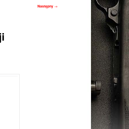
Następny
→
i