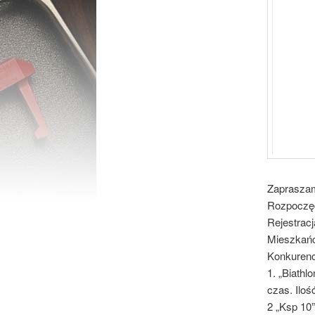
Zapraszam
Rozpoczęc
Rejestrac
Mieszkańc
Konkurenc
1. „Biath
czas. Iloś
2 „Ksp 10”