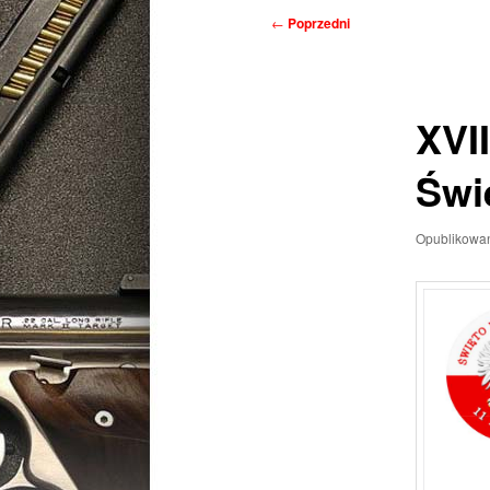
Nawigacja
←
Poprzedni
wpisu
XVII
Świ
Opublikowa