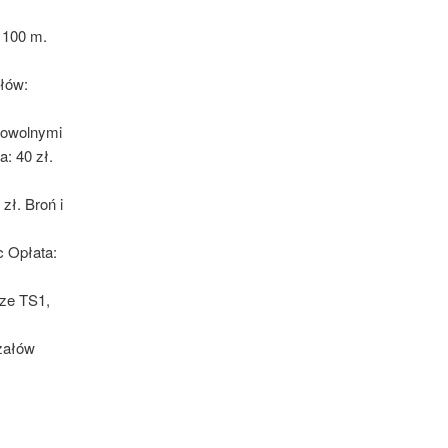
 100 m.
ałów:
dowolnymi
: 40 zł.
zł. Broń i
c Opłata:
cze TS1,
załów