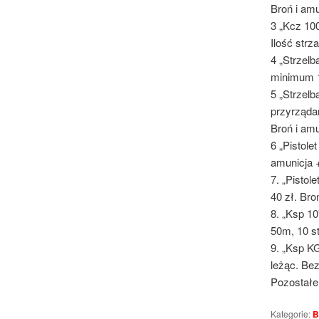
Broń i amu
3 „Kcz 100
Ilość strz
4 „Strzelb
minimum 15
5 „Strzel
przyrządam
Broń i am
6 „Pistole
amunicja 
7. „Pistol
40 zł. Bro
8. „Ksp 10
50m, 10 st
9. „Ksp K
leżąc. Bez
Pozostałe
Kategorie:
B