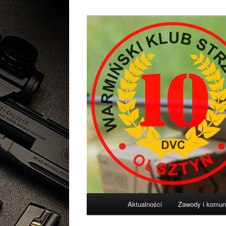
Przeskocz
Diligentia Vis Celeritas
do
tekstu
Warmiński Klu
Główne
Aktualności
Zawody i komun
menu