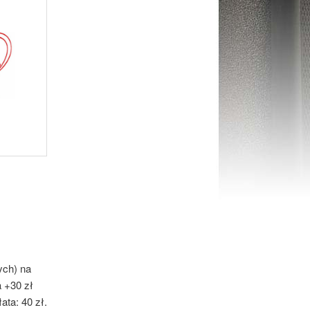
ych) na
a +30 zł
ata: 40 zł.