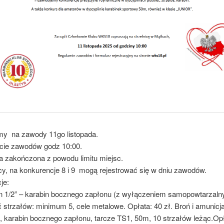
y na zawody 11go listopada.
ie zawodów godz 10:00.
ja zakończona z powodu limitu miejsc.
y, na konkurencje 8 i 9 mogą rejestrować się w dniu zawodów.
je:
lon 1/2” – karabin bocznego zapłonu (z wyłączeniem samopowtarzaln
ć strzałów: minimum 5, cele metalowe. Opłata: 40 zł. Broń i amunicj
, karabin bocznego zapłonu, tarcze TS1, 50m, 10 strzałów leżąc.Opł