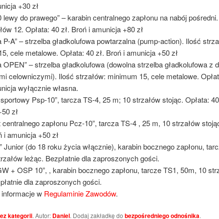
nicja +30 zł
 lewy do prawego” – karabin centralnego zapłonu na nabój pośredni.
ałów 12. Opłata: 40 zł. Broń i amunicja +80 zł
a P-A” – strzelba gładkolufowa powtarzalna (pump-action). Ilość strz
, cele metalowe. Opłata: 40 zł. Broń i amunicja +50 zł
ba OPEN” – strzelba gładkolufowa (dowolna strzelba gładkolufowa z 
i celowniczymi). Ilość strzałów: minimum 15, cele metalowe. Opłata
unicja wyłącznie własna.
t sportowy Psp-10”, tarcza TS-4, 25 m; 10 strzałów stojąc. Opłata: 40 
+50 zł
et centralnego zapłonu Pcz-10”, tarcza TS-4 , 25 m, 10 strzałów stoją
ń i amunicja +50 zł
” Junior (do 18 roku życia włącznie), karabin bocznego zapłonu, tar
rzałów leżąc. Bezpłatnie dla zaproszonych gości.
GW + OSP 10”, , karabin bocznego zapłonu, tarcze TS1, 50m, 10 str
płatnie dla zaproszonych gości.
 informacje w
Regulaminie Zawodów
.
ez kategorii
. Autor:
Daniel
. Dodaj zakładkę do
bezpośredniego odnośnika
.