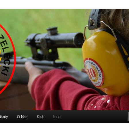
b Strzelecki „10” Olsztyn
ikaty
O Nas
Klub
Inne