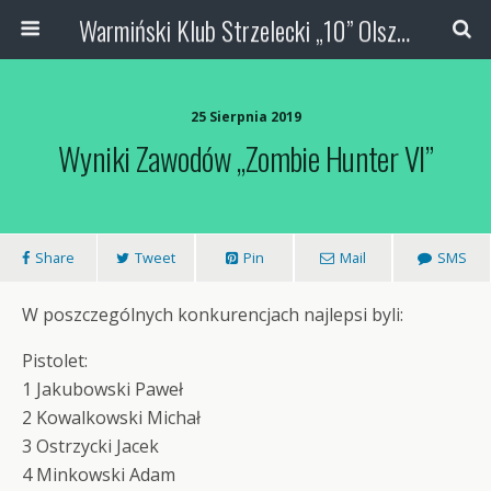
Warmiński Klub Strzelecki „10” Olsztyn
25 Sierpnia 2019
Wyniki Zawodów „Zombie Hunter VI”
Share
Tweet
Pin
Mail
SMS
W poszczególnych konkurencjach najlepsi byli:
Pistolet:
1 Jakubowski Paweł
2 Kowalkowski Michał
3 Ostrzycki Jacek
4 Minkowski Adam