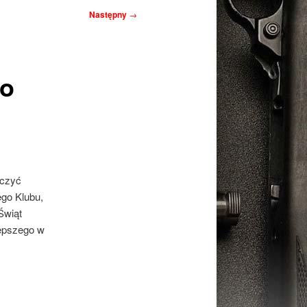
Następny
→
go
yczyć
go Klubu,
Świąt
lepszego w