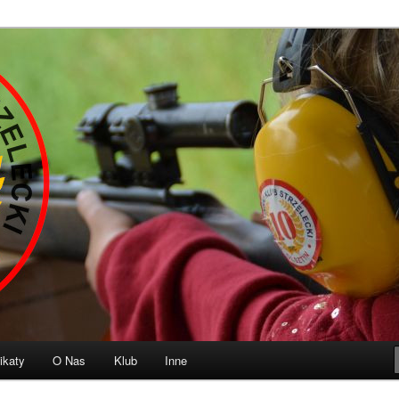
b Strzelecki „10” Olsztyn
ikaty
O Nas
Klub
Inne