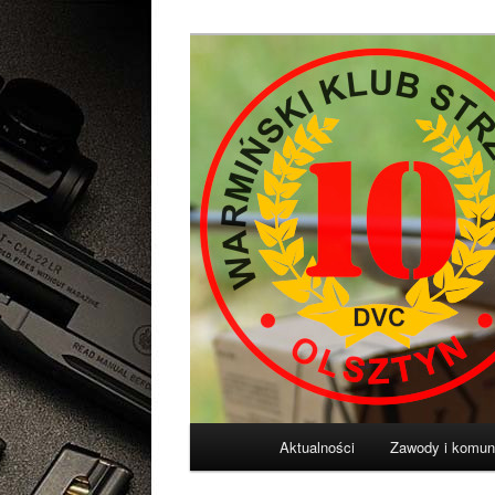
Przeskocz
Diligentia Vis Celeritas
do
tekstu
Warmiński Klu
Główne
Aktualności
Zawody i komun
menu