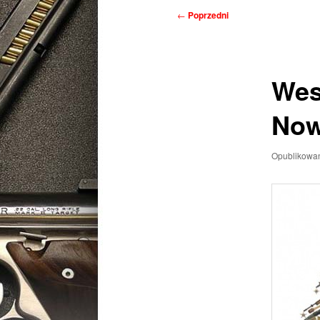
Nawigacja
←
Poprzedni
wpisu
Wes
Now
Opublikowa