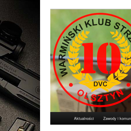
Przeskocz
Diligentia Vis Celeritas
do
tekstu
Warmiński Klu
Główne
Aktualności
Zawody i komun
menu