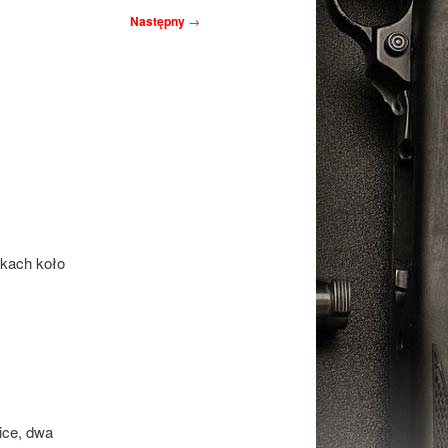
Następny
→
tkach koło
ice, dwa