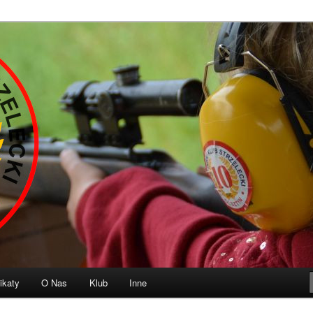
b Strzelecki „10” Olsztyn
ikaty
O Nas
Klub
Inne