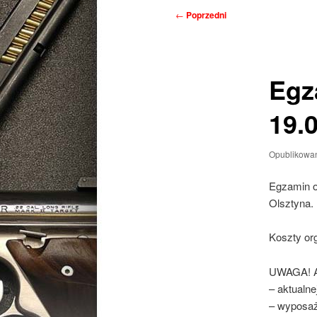
Nawigacja
←
Poprzedni
wpisu
Egz
19.
Opublikowa
Egzamin o
Olsztyna.
Koszty org
UWAGA! Ab
– aktualne
– wyposaż