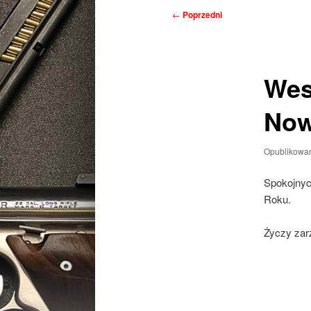
Nawigacja
←
Poprzedni
wpisu
Wes
Now
Opublikowa
Spokojnyc
Roku.
Życzy zar