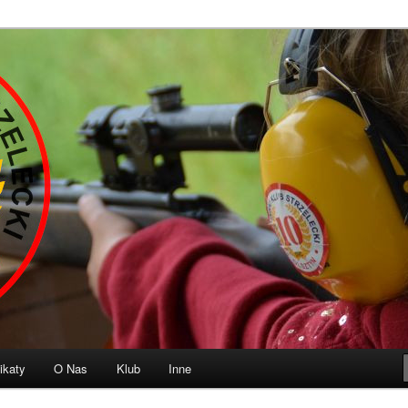
b Strzelecki „10” Olsztyn
ikaty
O Nas
Klub
Inne