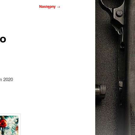
Następny
→
go
m 2020