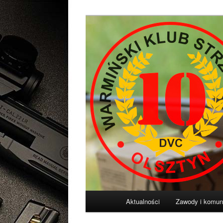
Przeskocz
Diligentia Vis Celeritas
do
tekstu
Warmiński Klu
Główne
Aktualności
Zawody i komun
menu